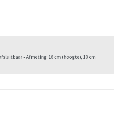
fsluitbaar • Afmeting: 16 cm (hoogte), 10 cm