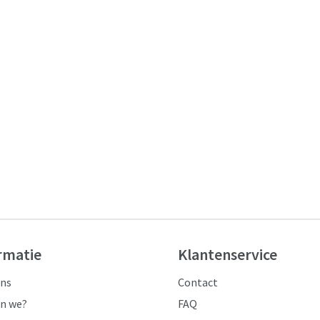
rmatie
Klantenservice
ons
Contact
jn we?
FAQ