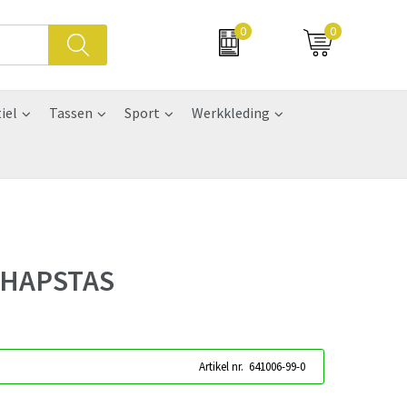
0
0
iel
Tassen
Sport
Werkkleding
CHAPSTAS
Artikel nr.
641006-99-0