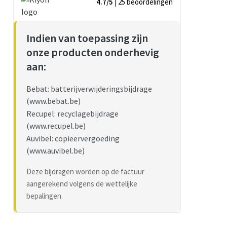
4.7/5
| 25
beoordelingen
Indien van toepassing zijn
onze producten onderhevig
aan:
Bebat: batterijverwijderingsbijdrage
(www.bebat.be)
Recupel: recyclagebijdrage
(www.recupel.be)
Auvibel: copieervergoeding
(www.auvibel.be)
Deze bijdragen worden op de factuur
aangerekend volgens de wettelijke
bepalingen.