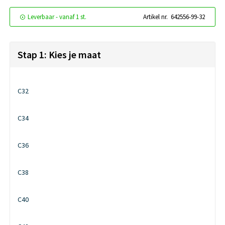
Leverbaar
-
vanaf
1 st.
Artikel nr.
642556-99-32
Stap 1: Kies je maat
C32
C34
C36
C38
C40