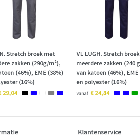
N. Stretch broek met
VL LUGH. Stretch broe
ere zakken (290g/m²),
meerdere zakken (240 
atoen (46%), EME (38%)
van katoen (46%), EME
lyester (16%)
en polyester (16%)
€ 29,04
€ 24,84
vanaf
rmatie
Klantenservice