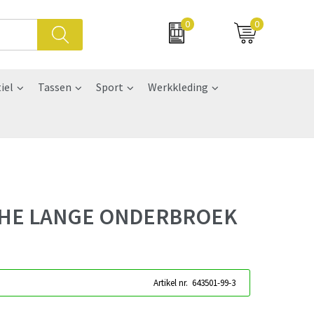
0
0
iel
Tassen
Sport
Werkkleding
CHE LANGE ONDERBROEK
Artikel nr.
643501-99-3