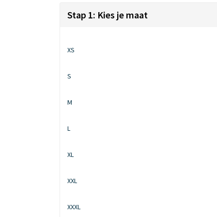
Stap 1: Kies je maat
XS
S
M
L
XL
XXL
XXXL