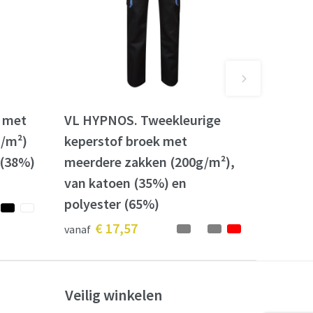
k met
VL HYPNOS. Tweekleurige
g/m²)
keperstof broek met
 (38%)
meerdere zakken (200g/m²),
van katoen (35%) en
polyester (65%)
€ 17,57
vanaf
Veilig winkelen