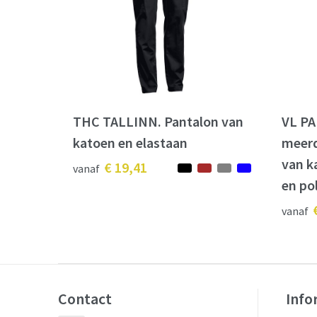
THC TALLINN. Pantalon van
VL PA
katoen en elastaan
meerd
van k
€ 19,41
vanaf
en po
vanaf
Contact
Info