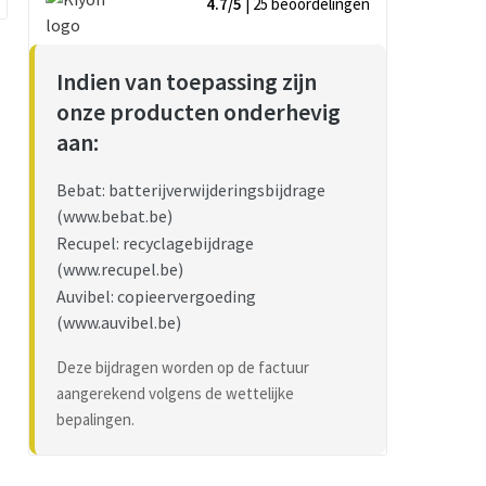
4.7/5
| 25
beoordelingen
Indien van toepassing zijn
onze producten onderhevig
aan:
Bebat: batterijverwijderingsbijdrage
(www.bebat.be)
Recupel: recyclagebijdrage
(www.recupel.be)
Auvibel: copieervergoeding
(www.auvibel.be)
Deze bijdragen worden op de factuur
aangerekend volgens de wettelijke
bepalingen.