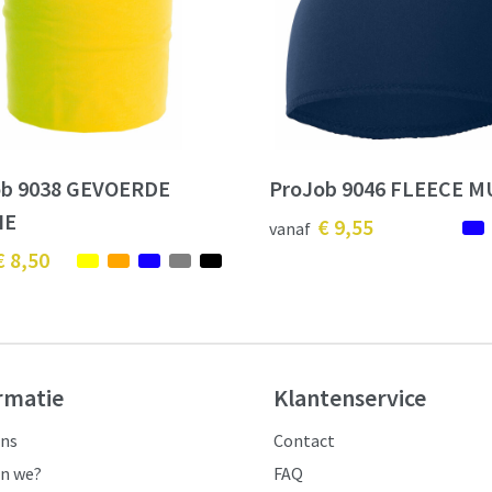
ob 9038 GEVOERDE
ProJob 9046 FLEECE M
IE
€ 9,55
vanaf
€ 8,50
rmatie
Klantenservice
ons
Contact
jn we?
FAQ