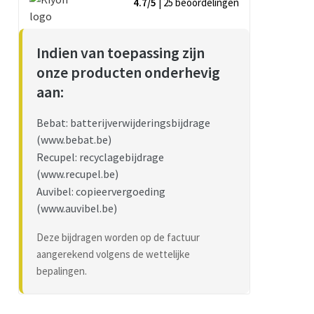
4.7/5
| 25
beoordelingen
Indien van toepassing zijn
onze producten onderhevig
aan:
Bebat: batterijverwijderingsbijdrage
(www.bebat.be)
Recupel: recyclagebijdrage
(www.recupel.be)
Auvibel: copieervergoeding
(www.auvibel.be)
Deze bijdragen worden op de factuur
aangerekend volgens de wettelijke
bepalingen.