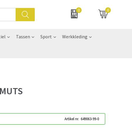
0
0
iel
Tassen
Sport
Werkkleding
 MUTS
Artikel nr.
649063-99-0