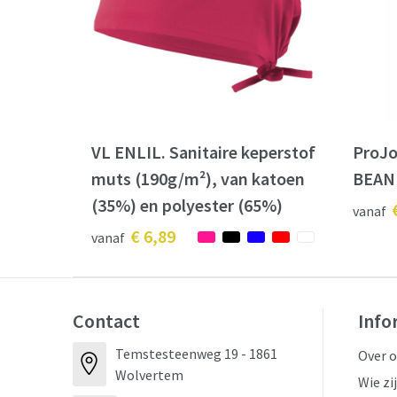
VL ENLIL. Sanitaire keperstof
ProJ
muts (190g/m²), van katoen
BEAN
(35%) en polyester (65%)
vanaf
€ 6,89
vanaf
Contact
Info
Temstesteenweg 19 - 1861
Over 
Wolvertem
Wie zi