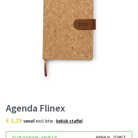
Agenda Flinex
€ 3,29
vanaf
excl. btw -
bekijk staffel
Uit voorraad -
vanaf
1 st.
Artikel nr.
2734S/T