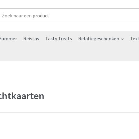
Summer
Reistas
Tasty Treats
Relatiegeschenken
Text
chtkaarten