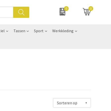
0
0
iel
Tassen
Sport
Werkkleding