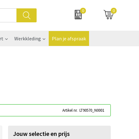
0
0
rt
Werkkleding
Plan je afspraak
Artikel nr.
LT90570_N0001
Jouw selectie en prijs