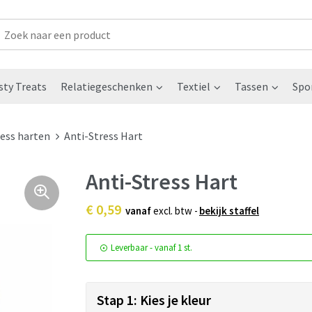
sty Treats
Relatiegeschenken
Textiel
Tassen
Spo
ress harten
Anti-Stress Hart
Anti-Stress Hart
€ 0,59
vanaf
excl. btw -
bekijk staffel
Leverbaar
-
vanaf
1 st.
Stap 1: Kies je kleur