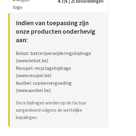
4.7/5
| 25
beoordelingen
Indien van toepassing zijn
onze producten onderhevig
aan:
Bebat: batterijverwijderingsbijdrage
(www.bebat.be)
Recupel: recyclagebijdrage
(www.recupel.be)
Auvibel: copieervergoeding
(www.auvibel.be)
Deze bijdragen worden op de factuur
aangerekend volgens de wettelijke
bepalingen.