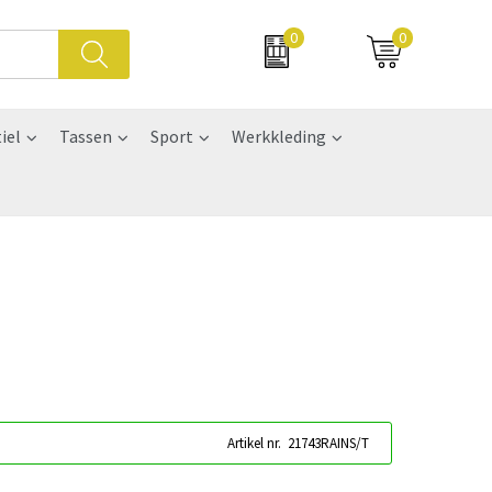
0
0
iel
Tassen
Sport
Werkkleding
Artikel nr.
21743RAINS/T