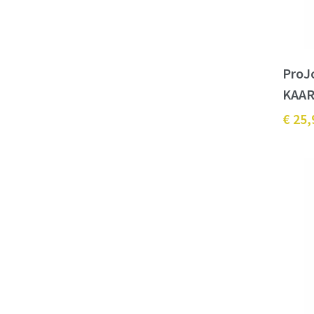
ProJ
KAA
€ 25,