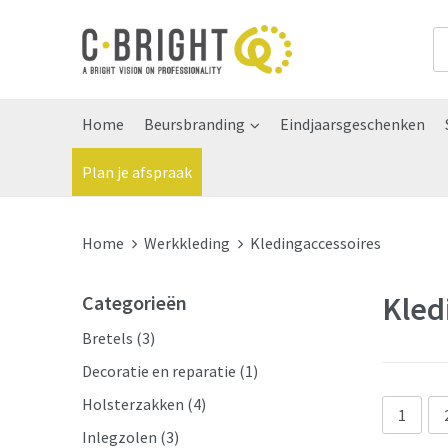
Home
Beursbranding
Eindjaarsgeschenken
Plan je afspraak
Home
Werkkleding
Kledingaccessoires
Kled
Categorieën
Bretels
(3)
Decoratie en reparatie
(1)
Holsterzakken
(4)
1
Inlegzolen
(3)