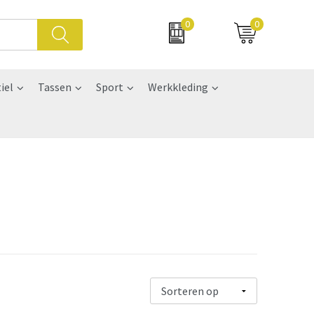
0
0
iel
Tassen
Sport
Werkkleding