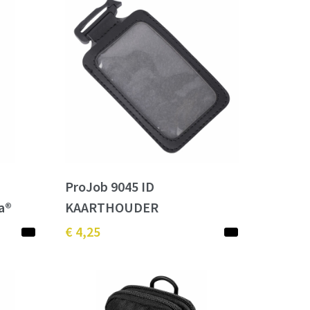
ProJob 9045 ID
a®
KAARTHOUDER
€ 4,25