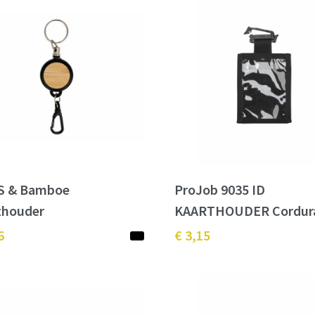
S & Bamboe
ProJob 9035 ID
thouder
KAARTHOUDER Cordur
6
€ 3,15