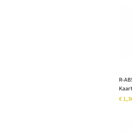
R-AB
Kaar
€ 1,3