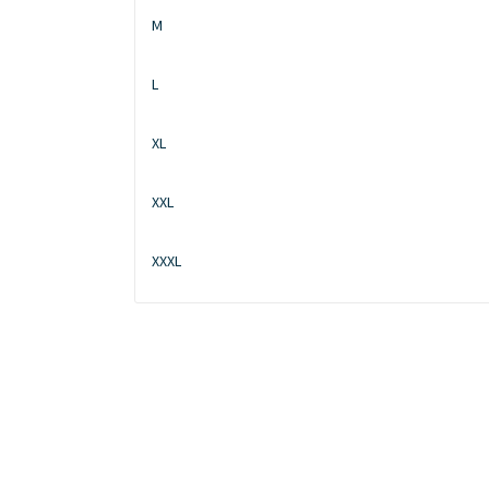
M
L
XL
XXL
XXXL