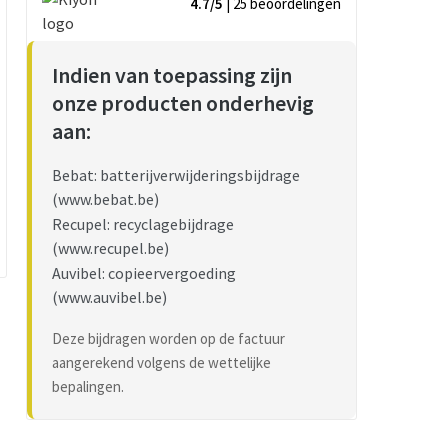
4.7/5
| 25
beoordelingen
Indien van toepassing zijn
onze producten onderhevig
aan:
Bebat: batterijverwijderingsbijdrage
(www.bebat.be)
Recupel: recyclagebijdrage
(www.recupel.be)
Auvibel: copieervergoeding
(www.auvibel.be)
Deze bijdragen worden op de factuur
aangerekend volgens de wettelijke
bepalingen.