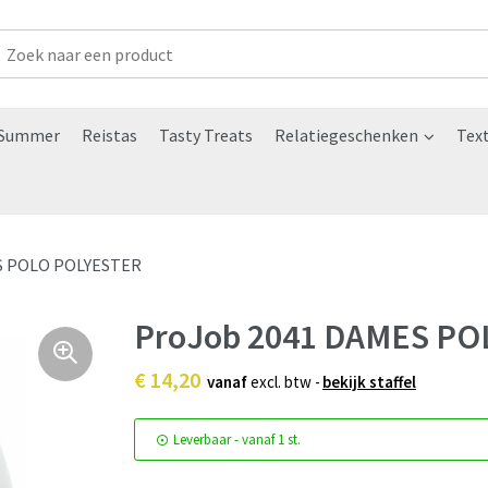
Summer
Reistas
Tasty Treats
Relatiegeschenken
Text
S POLO POLYESTER
ProJob 2041 DAMES PO
€ 14,20
vanaf
excl. btw -
bekijk staffel
Leverbaar
-
vanaf
1 st.