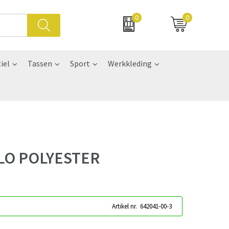
0
0
iel
Tassen
Sport
Werkkleding
LO POLYESTER
Artikel nr.
642041-00-3