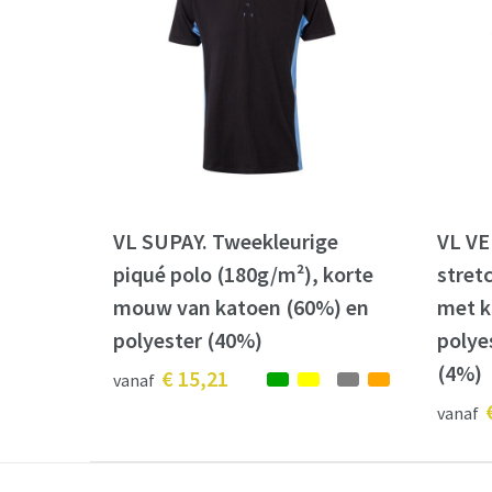
VL SUPAY. Tweekleurige
VL VE
piqué polo (180g/m²), korte
stret
mouw van katoen (60%) en
met k
polyester (40%)
polye
(4%)
€ 15,21
vanaf
vanaf