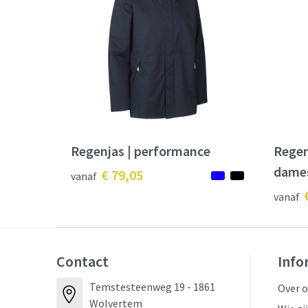
Regenjas | performance
Regen
dame
€ 79,05
vanaf
vanaf
Contact
Info
Temstesteenweg 19 - 1861
Over 
Wolvertem