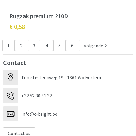
Rugzak premium 210D
€ 0,58
1
2
3
4
5
6
Volgende
Contact
Temstesteenweg 19 - 1861 Wolvertem
+32 52 30 31 32
info@c-bright.be
Contact us