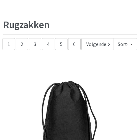
wit
(180)
zilver
(7)
Rugzakken
zwart
(572)
1
2
3
4
5
6
Volgende