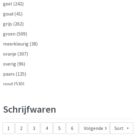
geel
(242)
goud
(41)
grijs
(262)
groen
(509)
meerkleurig
(38)
oranje
(307)
overig
(96)
paars
(125)
rood
(530)
roze
(124)
tweekleurig
(16)
Schrijfwaren
wit
(665)
zilver
(209)
1
2
3
4
5
6
Volgende
zwart
(789)