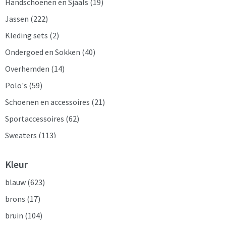
Handschoenen en Sjaals
(19)
Jassen
(222)
Kleding sets
(2)
Ondergoed en Sokken
(40)
Overhemden
(14)
Polo's
(59)
Schoenen en accessoires
(21)
Sportaccessoires
(62)
Sweaters
(113)
T-Shirts
(267)
Kleur
Trainingspakken
(2)
blauw
(623)
Vesten
(96)
brons
(17)
Zweetbandjes
(1)
bruin
(104)
Zwemkleding
(4)