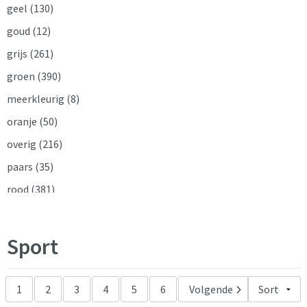
geel
(130)
goud
(12)
grijs
(261)
groen
(390)
meerkleurig
(8)
oranje
(50)
overig
(216)
paars
(35)
rood
(381)
roze
(9)
tweekleurig
(35)
Sport
wit
(313)
zilver
(12)
1
2
3
4
5
6
Volgende
zwart
(1086)