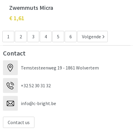
Zwemmuts Micra
€ 1,61
1
2
3
4
5
6
Volgende
Contact
Temstesteenweg 19 - 1861 Wolvertem
+32 52 30 31 32
info@c-bright.be
Contact us