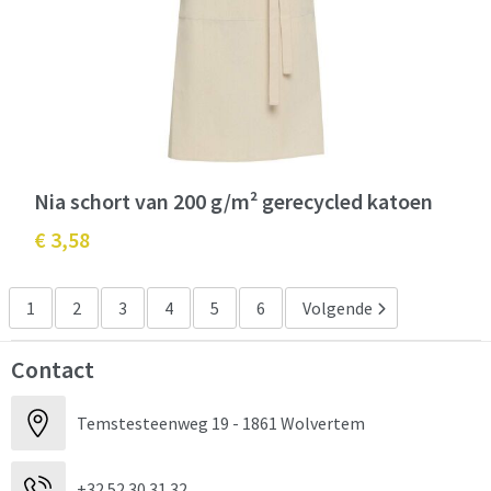
Nia schort van 200 g/m² gerecycled katoen
€ 3,58
1
2
3
4
5
6
Volgende
Contact
Temstesteenweg 19 - 1861 Wolvertem
+32 52 30 31 32