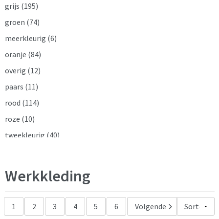
grijs
(195)
Reflecterende vesten
(29)
groen
(74)
Regenkleding
(13)
meerkleurig
(6)
Restauranttextiel
(1)
oranje
(84)
Schoenen
(5)
overig
(12)
Schorten en Sloven
(21)
paars
(11)
Sweaters
(29)
rood
(114)
T-Shirts
(54)
roze
(10)
Veiligheidssignalering en Verlichting
(1)
tweekleurig
(40)
Veiligheidsvesten en Veiligheidshesjes
(10)
wit
(83)
Vesten
(31)
zilver
(13)
Werkkleding
zwart
(256)
1
2
3
4
5
6
Volgende