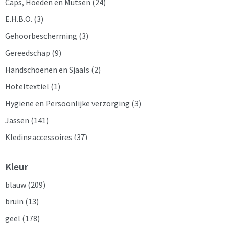
Caps, Hoeden en Mutsen
(24)
E.H.B.O.
(3)
Gehoorbescherming
(3)
Gereedschap
(9)
Handschoenen en Sjaals
(2)
Hoteltextiel
(1)
Hygiëne en Persoonlijke verzorging
(3)
Jassen
(141)
Kledingaccessoires
(37)
Ondergoed en Sokken
(13)
Kleur
Overalls
(10)
blauw
(209)
Overhemden
(11)
bruin
(13)
Polo's
(29)
geel
(178)
Reflecterende polo's
(19)