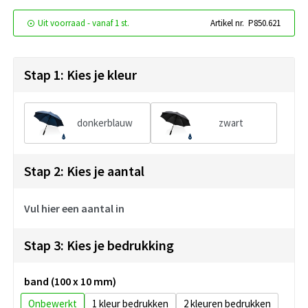
Uit voorraad -
vanaf
1 st.
Artikel nr.
P850.621
Stap 1: Kies je kleur
donkerblauw
zwart
Stap 2: Kies je aantal
Vul hier een aantal in
Stap 3: Kies je bedrukking
band (100 x 10 mm)
Onbewerkt
1
2